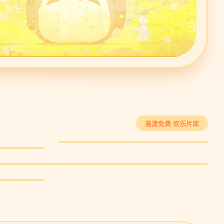
热辣滚烫
高清免费·欢乐片库
励志喜剧 · 8.7