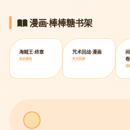
漫画·棒棒糖书架
海贼王·终章
咒术回战·漫画
间
卷
热血冒险
死灭回游
温