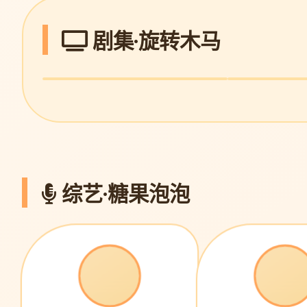
剧集·旋转木马
三体·黑暗森林
繁花·沪语版
科幻封神 · 9.8
王家卫美学 · 9.0
综艺·糖果泡泡