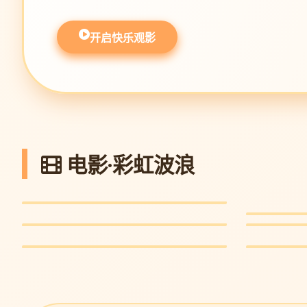
开启快乐观影
电影·彩虹波浪
奥本海默·蓝光
沙丘：救
传记史诗 · 9.6
坠落的审判
哥斯拉-1.
科幻巨制 · 9.3
悬疑金棕榈 · 8.8
灾难巨制 · 8.7
美国小说
旺卡
文学喜剧 · 8.4
奇幻歌舞 · 8.9