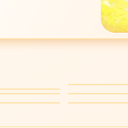
周处除三害
世主
犯罪动作 · 8.9
0
飞驰人生2
热血赛车 · 8.6
可怜的东西
奇幻荒诞 · 8.6