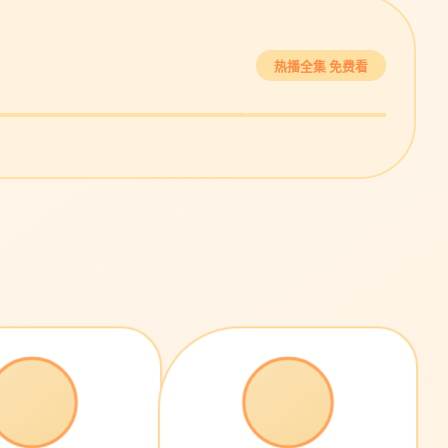
继承之战·终季
最后生还者
热播全集 免费看
商战巅峰 · 9.3
末日温情 · 9.2