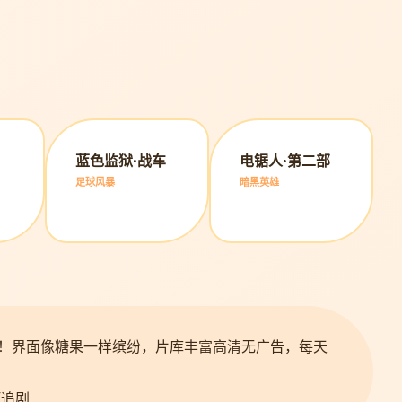
蓝色监狱·战车
电锯人·第二部
足球风暴
暗黑英雄
！界面像糖果一样缤纷，片库丰富高清无广告，每天
呵追剧