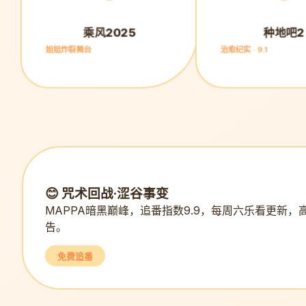
乘风2025
种地吧2
姐姐炸裂舞台
治愈纪实 · 9.1
😊 咒术回战·涩谷事变
MAPPA暗黑巅峰，追番指数9.9，每周六乐看更新，
告。
免费追番