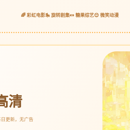
🌈 彩虹电影
🎠 旋转剧集
🍬 糖果综艺
😊 微笑动漫
高清
每日更新，无广告