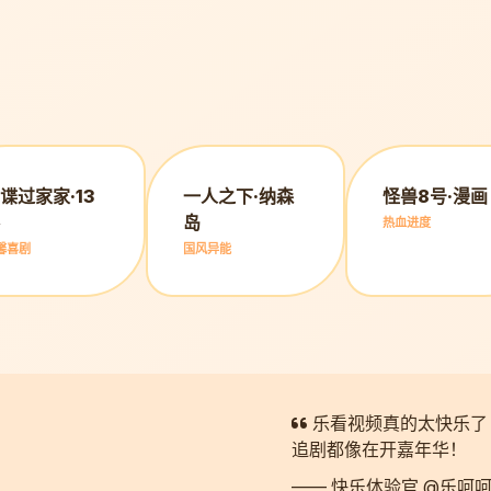
谍过家家·13
一人之下·纳森
怪兽8号·漫画
岛
热血进度
馨喜剧
国风异能
乐看视频真的太快乐了
追剧都像在开嘉年华！
—— 快乐体验官 @乐呵