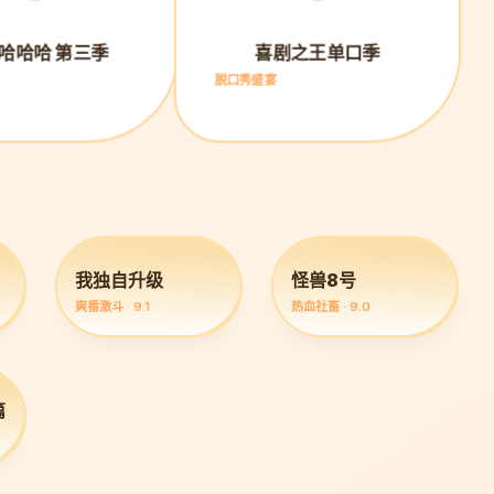
哈哈哈 第三季
喜剧之王单口季
脱口秀盛宴
我独自升级
怪兽8号
爽番激斗 · 9.1
热血社畜 · 9.0
篇