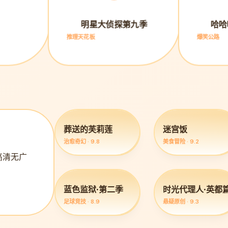
明星大侦探第九季
哈哈
推理天花板
爆笑公路
葬送的芙莉莲
迷宫饭
治愈奇幻 · 9.8
美食冒险 · 9.2
高清无广
蓝色监狱·第二季
时光代理人·英都
足球竞技 · 8.9
悬疑原创 · 9.3